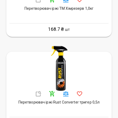
Перетворювач іржі ТМ Хімрезерв 1,0кг
168.7 ₴
ШТ
Перетворювач іржі Rust Converter тригер 0,5л