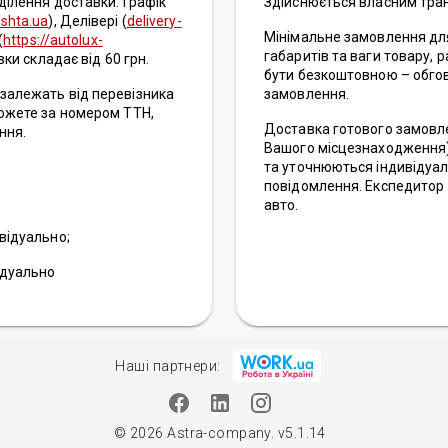
ділення доставки. Графік
Здійснюється власним тран
shta.ua
), Делівері (
delivery-
Мінімальне замовлення для 
(
https://autolux-
габаритів та ваги товару,
вки складає від 60 грн.
бути безкоштовною – обгов
залежать від перевізника
замовлення.
можете за номером ТТН,
Доставка готового замовле
ння.
Вашого місцезнаходження).
та уточнюються індивідуаль
повідомлення. Експедитор 
авто.
відуально;
ідуально
Наші партнери:
© 2026 Astra-company. v5.1.14