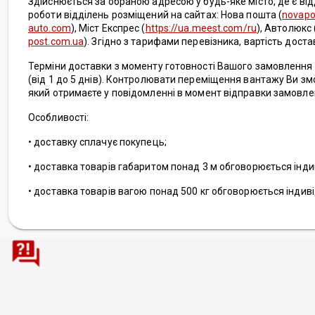
Здійснюється за обраною адресою у будь-яке місто, де є від
роботи відділень розміщений на сайтах: Нова пошта (
novapo
auto.com
), Міст Експрес (
https://ua.meest.com/ru
), Автолюкс 
post.com.ua
). Згідно з тарифами перевізника, вартість доста
Терміни доставки з моменту готовності Вашого замовлення 
(від 1 до 5 днів). Контролювати переміщення вантажу Ви з
який отримаєте у повідомленні в момент відправки замовле
Особливості:
• доставку сплачує покупець;
• доставка товарів габаритом понад 3 м обговорюється інди
• доставка товарів вагою понад 500 кг обговорюється індив