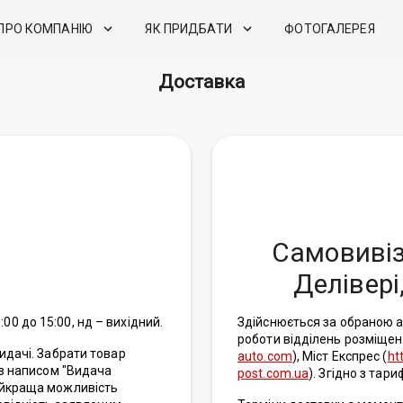
ПРО КОМПАНІЮ
ЯК ПРИДБАТИ
ФОТОГАЛЕРЕЯ
Доставка
Самовивіз
Делівері
:00 до 15:00, нд – вихідний.
Здійснюється за обраною ад
роботи відділень розміщен
идачі. Забрати товар
auto.com
), Міст Експрес (
ht
 з написом "Видача
post.com.ua
). Згідно з тар
айкраща можливість