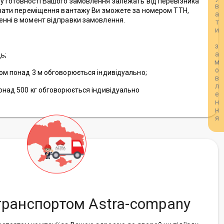
Розрахувати замовлення
у готовності Вашого замовлення залежать від перевізника
лювати переміщення вантажу Ви зможете за номером ТТН,
енні в момент відправки замовлення.
ь;
том понад 3 м обговорюється індивідуально;
понад 500 кг обговорюється індивідуально
транспортом Astra-company