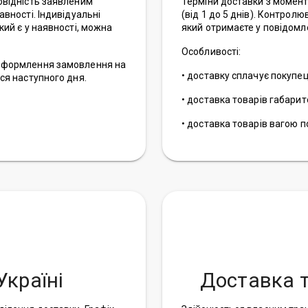
повідність заявленим
Терміни доставки з момент
авності. Індивідуальні
(від 1 до 5 днів). Контро
кий є у наявності, можна
який отримаєте у повідомл
Особливості:
і оформлення замовлення на
• доставку сплачує покупец
ься наступного дня.
• доставка товарів габари
• доставка товарів вагою 
Україні
Доставка 