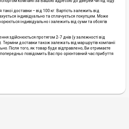
спортом компанії за Вашою адресою до дверей чи під'їзду.
такої доставки – від 100 кг. Вартість залежить від
 рахується індивідуально та сплачується покупцем. Може
орюється індивідуально і залежить від суми та обсягів
ння здійснюється протягом 2-7 днів (у залежності від
 Терміни доставки також залежать від маршрутів компанії
но. Після того, як товар буде відправлено, Ви отримаєте
попередньо повідомить Вас про орієнтовний час прибуття