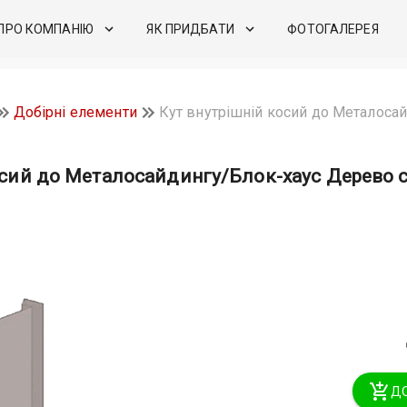
ПРО КОМПАНІЮ
ЯК ПРИДБАТИ
ФОТОГАЛЕРЕЯ
Добірні елементи
Кут внутрішній косий до Металосай
осий до Металосайдингу/Блок-хаус Дерево св
ДО