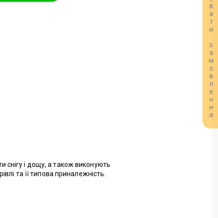
Розрахувати замовлення
ти снігу і дощу, а також виконують
влі та її типова приналежність.