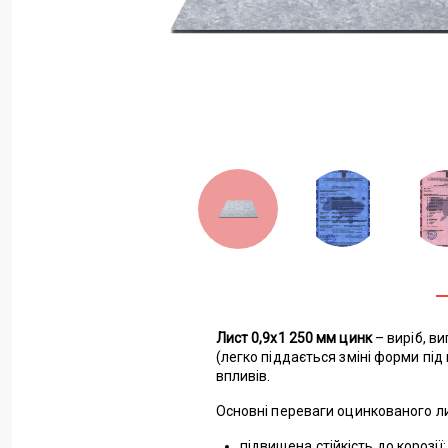
Лист 0,9х1 250 мм цинк
– виріб, ви
(легко піддається зміні форми під
впливів.
Основні переваги оцинкованого л
підвищена стійкість до корозії;