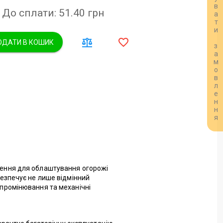
Розрахувати замовлення
До сплати: 51.40
грн
ДАТИ В КОШИК
ішення для облаштування огорожі
безпечує не лише відмінний
ипромінювання та механічні