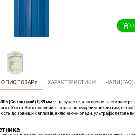
ДО
ОПИС ТОВАРУ
ХАРАКТЕРИСТИКИ
ЧАПИ(FAQ)
05 (Світло синій) 0,39 мм
— це сучасне, довговічне та стильне р
ого об'єкта. Виготовлений зі сталі з полімерним покриттям, він за
ійкість до зовнішніх впливів, включаючи опади, ультрафіолетове в
етника