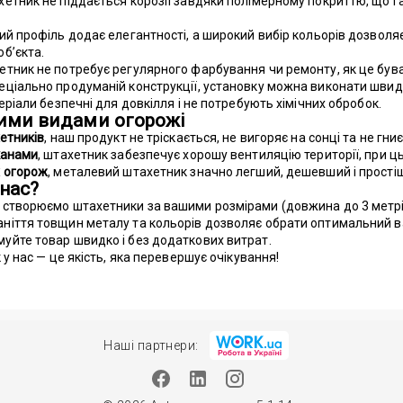
хетник не піддається корозії завдяки полімерному покриттю, що г
лий профіль додає елегантності, а широкий вибір кольорів дозволя
б’єкта.
етник не потребує регулярного фарбування чи ремонту, як це був
пеціально продуманій конструкції, установку можна виконати швидк
еріали безпечні для довкілля і не потребують хімічних обробок.
ими видами огорожі
хетників
, наш продукт не тріскається, не вигоряє на сонці та не гниє
канами
, штахетник забезпечує хорошу вентиляцію території, при ц
х огорож
, металевий штахетник значно легший, дешевший і простіш
 нас?
 створюємо штахетники за вашими розмірами (довжина до 3 метрі
ніття товщин металу та кольорів дозволяє обрати оптимальний ва
уйте товар швидко і без додаткових витрат.
 нас — це якість, яка перевершує очікування!
Наші партнери: