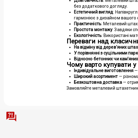
Довговічність
: Металевий шта
без додаткового догляду.
Естетичний вигляд
: Напівкруг
гармоніює з дизайном вашого о
Практичність
: Металевий штах
Простота монтажу
: Завдяки с
Екологічність
: Використані мат
Переваги над класичн
На відміну від дерев'яних шта
У порівнянні з суцільними пар
Відносно бетонних чи кам'яни
Чому варто купувати у
Індивідуальне виготовлення
—
Широкий асортимент
— різнома
Безкоштовна доставка
— отрим
Замовляйте металевий штахетник у