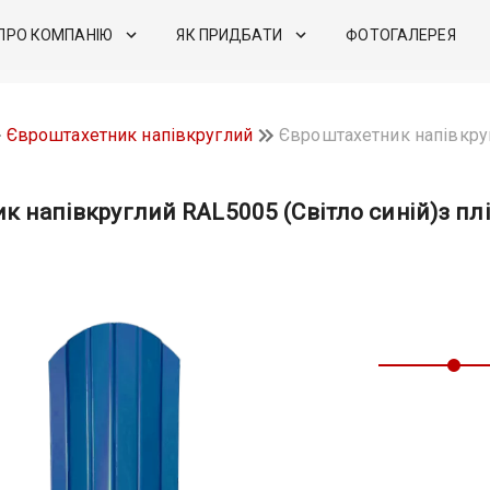
ПРО КОМПАНІЮ
ЯК ПРИДБАТИ
ФОТОГАЛЕРЕЯ
Євроштахетник напівкруглий
Євроштахетник напівкруг
к напівкруглий RAL5005 (Світло синій)з пл