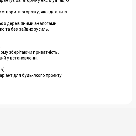
арантує багаторічну експлуатацію
є створити огорожу, яка ідеально
ає з дерев’яними аналогами.
о та без зайвих зусиль.
.
ьому зберігаючи приватність.
ий у встановленні.
в).
ріант для будь-якого проєкту.