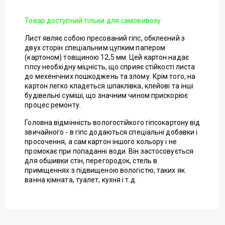
Товар доступний тільки для самовивозу
Лист являє собою пресований гіпс, обклеєний з
двух сторін спеціальним цупким папером
(картоном) товщиною 12,5 мм. Цей картон надає
гіпсу необхідну міцність, що сприяє стійкості листа
до мехенічних пошкоджень та злому. Крім того, на
картон легко кладеться шпаклівка, клейові та інші
будівельні суміші, що значним чином прискорює
процес ремонту.
Головна відмінність вологостійкого гіпсокартону від
звичайного - в гіпс додаються спеціальні добавки і
просочення, а сам картон іншого кольору і не
промокає при попаданні води. Він застосовується
для обшивки стін, перегородок, стель в
приміщеннях з підвищеною вологістю, таких як
ванна кімната, туалет, кухня і т.д.