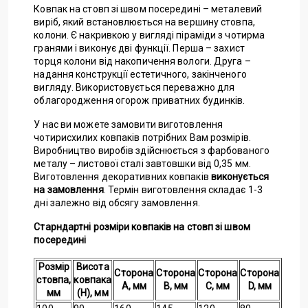
Ковпак на стовп зі швом посередині – металевий
виріб, який встановлюється на вершину стовпа,
колони. Є накривкою у вигляді піраміди з чотирма
гранями і виконує дві функції. Перша – захист
торця колони від накопичення вологи. Друга –
надання конструкції естетичного, закінченого
вигляду. Використовується переважно для
облагородження огорож приватних будинків.
У нас ви можете замовити виготовлення
чотирисхилих ковпаків потрібних Вам розмірів.
Виробництво виробів здійснюється з фарбованого
металу – листової сталі завтовшки від 0,35 мм.
Виготовлення декоративних ковпаків
виконується
на замовлення
. Термін виготовлення складає 1-3
дні залежно від обсягу замовлення.
Старндартні розміри ковпаків на стовп зі швом
посередині
Розмір
Висота
Сторона
Сторона
Сторона
Сторона
стовпа,
ковпака
А, мм
B, мм
C, мм
D, мм
мм
(Н), мм