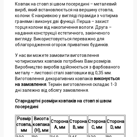
Ковпак на стовп зі швом посередині – металевий
виріб, який встановлюється на вершину стовпа,
колони. Є накривкою у вигляді піраміди з чотирма
гранями і виконує дві функції. Перша – захист
торця колони від накопичення вологи. Друга –
надання конструкції естетичного, закінченого
вигляду. Використовується переважно для
облагородження огорож приватних будинків.
У нас ви можете замовити виготовлення
чотирисхилих ковпаків потрібних Вам розмірів.
Виробництво виробів здійснюється з фарбованого
металу – листової сталі завтовшки від 0,35 мм.
Виготовлення декоративних ковпаків
виконується
на замовлення
. Термін виготовлення складає 1-3
дні залежно від обсягу замовлення.
Старндартні розміри ковпаків на стовп зі швом
посередині
Розмір
Висота
Сторона
Сторона
Сторона
Сторона
стовпа,
ковпака
А, мм
B, мм
C, мм
D, мм
мм
(Н), мм