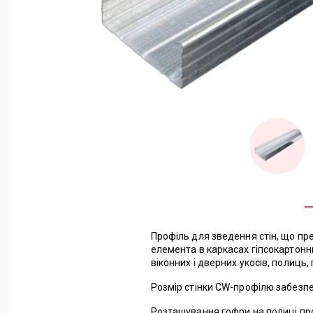
Профіль для зведення стін, що пр
елемента в каркасах гіпсокартонн
віконних і дверних укосів, полиць, п
Розмір стінки CW-профілю забезпе
Розташування гофри на полиці проф