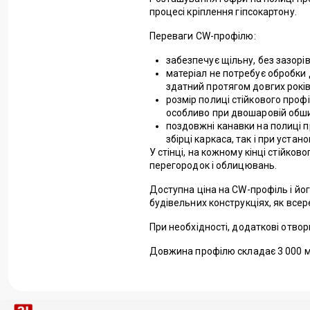
процесі кріплення гіпсокартону.
Переваги СW-профілю:
забезпечує щільну, без зазор
матеріал не потребує обробки
здатний протягом довгих років 
розмір полиці стійкового проф
особливо при двошаровій обшив
поздовжні канавки на полиці пр
збірці каркаса, так і при устан
У стінці, на кожному кінці стійко
перегородок і облицювань.
Доступна ціна на CW-профіль і йо
будівельних конструкціях, як всеред
При необхідності, додаткові отв
Довжина профілю складає 3 000 м