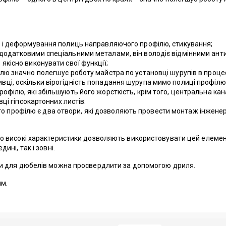
ів і деформування полиць направляючого профілю, стикування;
 додатковими спеціальними металами, він володіє відмінними ант
якісно виконувати свої функції;
ілю значно полегшує роботу майстра по установці шурупів в процесі
ці, оскільки вірогідність попадання шурупа мимо полиці профілю
офілю, які збільшують його жорсткість, крім того, центральна кана
овці гіпсокартонних листів.
вого профілю є два отвори, які дозволяють провести монтаж інжене
го високі характеристики дозволяють використовувати цей елемент
ині, так і зовні.
ори для дюбелів можна просвердлити за допомогою дриля.
м.