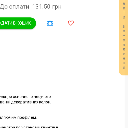
Розрахувати замовлення
До сплати: 131.50
грн
ДАТИ В КОШИК
ункцію основного несучого
уванні декоративних колон,
авляючим профілем.
майстра по установці гвинтів в