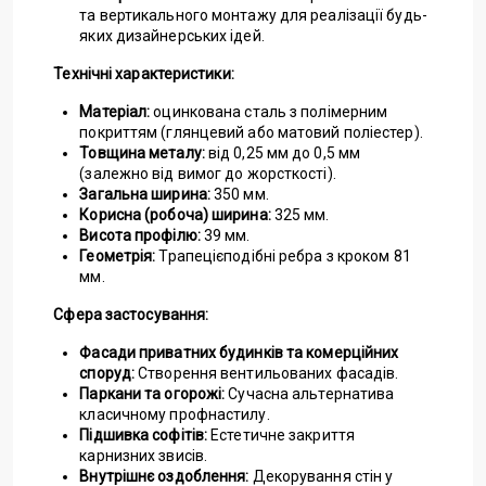
та вертикального монтажу для реалізації будь-
яких дизайнерських ідей.
Технічні характеристики:
Матеріал:
оцинкована сталь з полімерним
покриттям (глянцевий або матовий поліестер).
Товщина металу:
від 0,25 мм до 0,5 мм
(залежно від вимог до жорсткості).
Загальна ширина:
350 мм.
Корисна (робоча) ширина:
325 мм.
Висота профілю:
39 мм.
Геометрія:
Трапецієподібні ребра з кроком 81
мм.
Сфера застосування:
Фасади приватних будинків та комерційних
споруд:
Створення вентильованих фасадів.
Паркани та огорожі:
Сучасна альтернатива
класичному профнастилу.
Підшивка софітів:
Естетичне закриття
карнизних звисів.
Внутрішнє оздоблення:
Декорування стін у