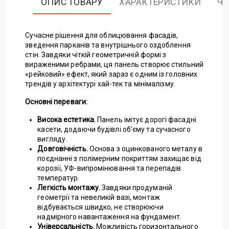
ОПИС ТОВАРУ
ХАРАКТЕРИСТИКИ
ЧА
Сучасне рішення для облицювання фасадів,
зведення парканів та внутрішнього оздоблення
стін. Завдяки чіткій геометричній формі з
вираженими ребрами, ця панель створює стильний
«рейковий» ефект, який зараз є одним із головних
трендів у архітектурі хай-тек та мінімалізму.
Основні переваги:
Висока естетика.
Панель імітує дорогі фасадні
касети, додаючи будівлі об'єму та сучасного
вигляду.
Довговічність.
Основа з оцинкованого металу в
поєднанні з полімерним покриттям захищає від
корозії, УФ-випромінювання та перепадів
температур.
Легкість монтажу.
Завдяки продуманій
геометрії та невеликій вазі, монтаж
відбувається швидко, не створюючи
надмірного навантаження на фундамент.
Універсальність.
Можливість горизонтального