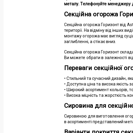
металу. Телефонуйте менеджеру д
Секційна огорожа Гори
Секційна огорожа Горизонт від A
території. На відміну від інших ви
монтажу огорожа має вигляд суціл
заглибленні, а стікає вниз.
Секційна огорожа Горизонт склада
Ви можете обрати в залежності від 
Переваги секційної ог
• Стильний та сучасний дизайн, як
• Доступна ціна та висока якість
• Широкий асортимент кольорів, т
• Висока міцність та жорсткість к
Сировина для секційно
Сировиною для виготовлення огоро
в асортименті представлений мета
Варіанти покриття сек