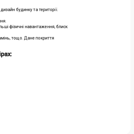
изайн будинку та території.
ння.
ільші фізичні навантаження, блиск
камінь, тощо. Дане покриття
рах: