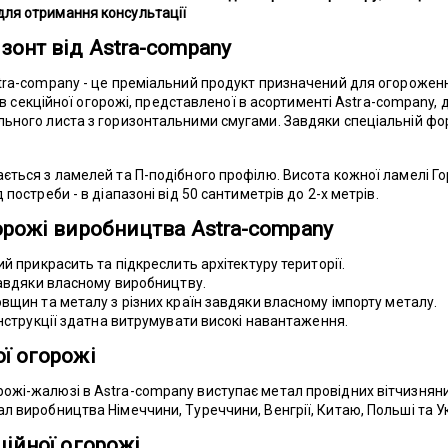
ля отримання консультації
зонт від Astra-company
stra-company - це преміальний продукт призначений для огорожен
дів секційної огорожі, представленої в асортименті Astra-company, 
ьного листа з горизонтальними смугами. Завдяки спеціальній фо
ється з ламелей та П-подібного профілю. Висота кожної ламелі Г
постреби - в діапазоні від 50 сантиметрів до 2-х метрів.
орожі виробництва Astra-company
ий прикрасить та підкреслить архітектуру території.
 завдяки власному виробництву.
овщин та металу з різних країн завдяки власному імпорту металу.
онструкції здатна витрумувати високі навантаження.
ї огорожі
жі-жалюзі в Astra-company виступає метал провідних вітчизняни
л виробництва Німеччини, Туреччини, Венгрії, Китаю, Польші та У
ційної огорожі