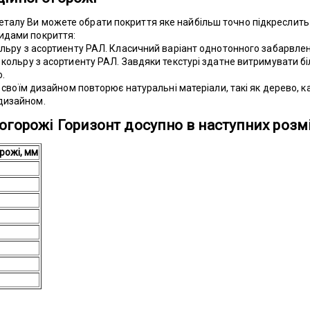
алу Ви можете обрати покриття яке найбільш точно підкреслить д
идами покриття:
кольру з асортиенту РАЛ. Класичний варіант однотонного забарвле
 кольру з асортиенту РАЛ. Завдяки текстурі здатне витримувати б
.
що своїм дизайном повторює натуральні матеріали, такі як дерево, 
дизайном.
огорожі Горизонт досупно в наступних розмі
рожі, мм