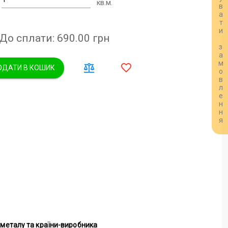
Розрахувати замовлення
кв.м.
До сплати: 690.00
грн
ДАТИ В КОШИК
и металу та країни-виробника