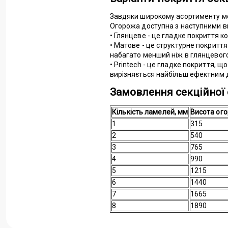
Завдяки широкому асортименту мет
Огорожа доступна з наступними в
• Глянцеве - це гладке покриття 
• Матове - це структурне покриття
набагато менший ніж в глянцевого
• Printech - це гладке покриття, 
вирізняється найбільш ефектним 
Замовлення секційної 
Кількість ламелей, мм
Висота ого
1
315
2
540
3
765
4
990
5
1215
6
1440
7
1665
8
1890