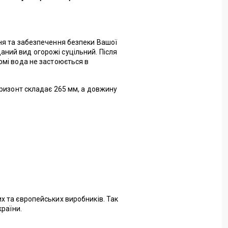
ня та забезпечення безпеки Вашої
даний вид огорожі суцільний. Після
рмі вода не застоюється в
оризонт складає 265 мм, а довжину
х та європейських виробників. Так
країни.