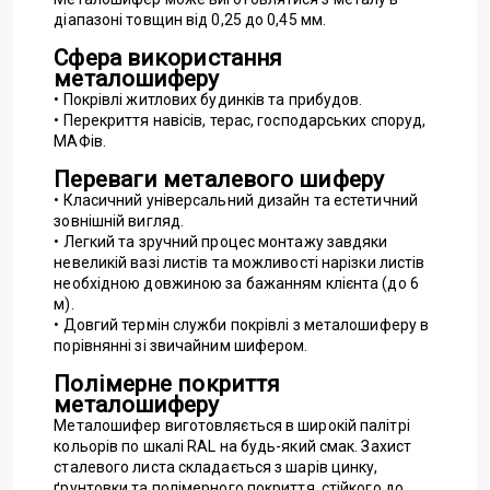
діапазоні товщин від 0,25 до 0,45 мм.
Сфера використання
металошиферу
• Покрівлі житлових будинків та прибудов.
• Перекриття навісів, терас, господарських споруд,
МАФів.
Переваги металевого шиферу
• Класичний універсальний дизайн та естетичний
зовнішній вигляд.
• Легкий та зручний процес монтажу завдяки
невеликій вазі листів та можливості нарізки листів
необхідною довжиною за бажанням клієнта (до 6
м).
• Довгий термін служби покрівлі з металошиферу в
порівнянні зі звичайним шифером.
Полімерне покриття
металошиферу
Металошифер виготовляється в широкій палітрі
кольорів по шкалі RAL на будь-який смак. Захист
сталевого листа складається з шарів цинку,
ґрунтовки та полімерного покриття, стійкого до