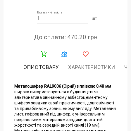
Вказати кількість
шт
До сплати: 470.20
грн
ОПИС ТОВАРУ
ХАРАКТЕРИСТИКИ
ЧА
Металошифер RAL9006 (Сірий) з плівкою 0,48 мм
широко використовується в будівництві як
альтернатива звичайному азбестоцементному
шиферу завдяки своїй практичності, довговічності
та привабливому зовнішньому вигляду. Металевий
лист, гофрований під шифер, є універсальним
покрівельним матеріалом завдяки достатній
жорсткості та середній висоті хвилі (19 мм).
Металошифер може виготовлятися з металу в