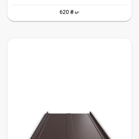
620 ₴
М²